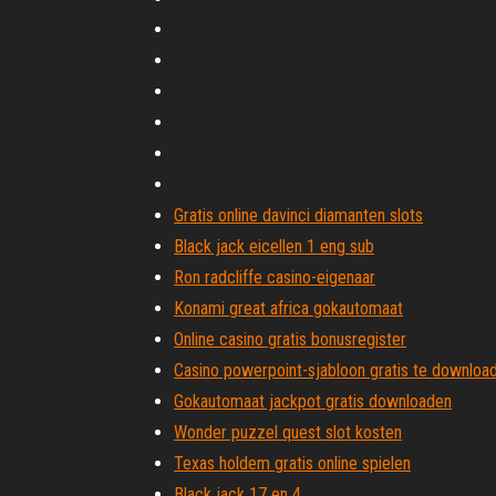
Gratis online davinci diamanten slots
Black jack eicellen 1 eng sub
Ron radcliffe casino-eigenaar
Konami great africa gokautomaat
Online casino gratis bonusregister
Casino powerpoint-sjabloon gratis te downloa
Gokautomaat jackpot gratis downloaden
Wonder puzzel quest slot kosten
Texas holdem gratis online spielen
Black jack 17 en 4