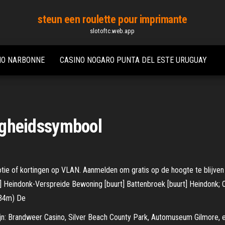
steun een roulette pour imprimante
slotoftc.web.app
NO NARBONNE
CASINO NOGARO PUNTA DEL ESTE URUGUAY
ligheidssymbool
ie of kortingen op VLAN. Aanmelden om gratis op de hoogte te blijven ov
] Heindonk-Verspreide Bewoning [buurt] Battenbroek [buurt] Heindonk; 
634m) De
jn: Brandweer Casino, Silver Beach County Park, Automuseum Gilmore, e