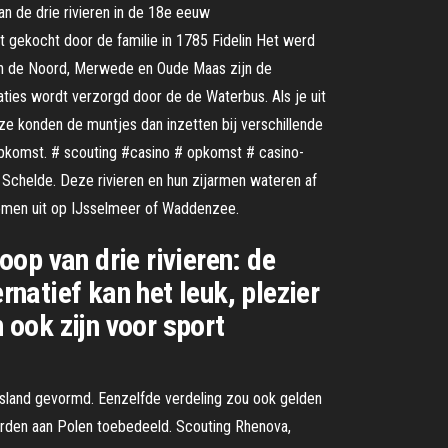
n de drie rivieren in de 18e eeuw
t gekocht door de familie in 1785 Fidelin Het werd
eren de Noord, Merwede en Oude Maas zijn de
ties wordt verzorgd door de de Waterbus. Als je uit
e konden de muntjes dan inzetten bij verschillende
 opkomst. # scouting #casino # opkomst # casino-
en Schelde. Deze rivieren en hun zijarmen wateren af
komen uit op IJsselmeer of Waddenzee.
op van drie rivieren: de
rnatief kan het leuk, plezier
 ook zijn voor sport
tsland gevormd. Eenzelfde verdeling zou ook gelden
werden aan Polen toebedeeld. Scouting Rhenova,