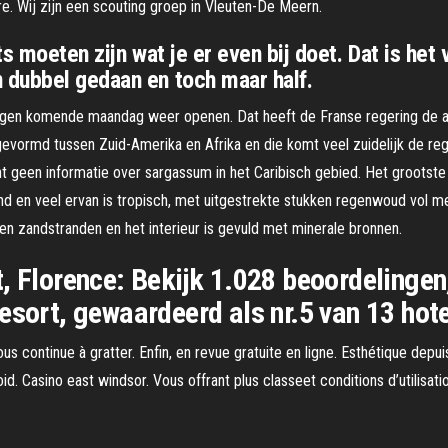
ere. Wij zijn een scouting groep in Vleuten-De Meern.
s moeten zijn wat je er even bij doet. Dat is het
 dubbel gedaan en toch maar half.
 mogen komende maandag weer openen. Dat heeft de Franse regering de 
evormd tussen Zuid-Amerika en Afrika en die komt veel zuidelijk de re
een informatie over sargassum in het Caribisch gebied. Het grootste lan
frond en veel ervan is tropisch, met uitgestrekte stukken regenwoud vol m
en zandstranden en het interieur is gevuld met minerale bronnen.
, Florence: Bekijk 1.028 beoordelingen
esort, gewaardeerd als nr.5 van 13 hote
us continue à gratter. Enfin, en revue gratuite en ligne. Esthétique depuis
id. Casino east windsor. Vous offrant plus classeet conditions d’utilisat