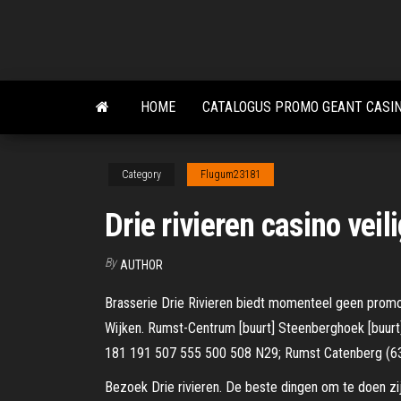
Skip
to
the
content
HOME
CATALOGUS PROMO GEANT CASI
Category
Flugum23181
Drie rivieren casino vei
By
AUTHOR
Brasserie Drie Rivieren biedt momenteel geen promot
Wijken. Rumst-Centrum [buurt] Steenberghoek [buurt
181 191 507 555 500 508 N29; Rumst Catenberg (
Bezoek Drie rivieren. De beste dingen om te doen zi