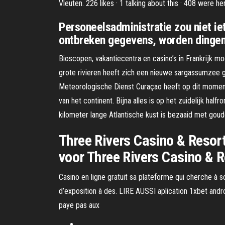
Vleuten. 226 likes · 1 talking about this · 408 were h
Personeelsadministratie zou niet iet
ontbreken gegevens, worden dingen
Bioscopen, vakantiecentra en casino’s in Frankrijk
grote rivieren heeft zich een nieuwe sargassumzee g
Meteorologische Dienst Curaçao heeft op dit moment g
van het continent. Bijna alles is op het zuidelijk hal
kilometer lange Atlantische kust is bezaaid met goud
Three Rivers Casino & Resort
voor Three Rivers Casino & R
Casino en ligne gratuit sa plateforme qui cherche à so
d’exposition à des. LIRE AUSSI aplication 1xbet andro
paye pas aux