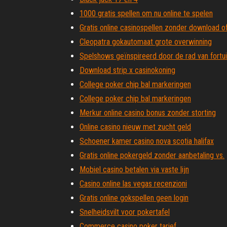
1000 gratis spellen om nu online te spelen
Gratis online casinospellen zonder download of
Cleopatra gokautomaat grote overwinning
Spelshows geïnspireerd door de rad van fortui
Download strip x casinokoning
College poker chip bal markeringen
College poker chip bal markeringen
Merkur online casino bonus zonder storting
Online casino nieuw met zucht geld
Schoener kamer casino nova scotia halifax
Gratis online pokergeld zonder aanbetaling vs.
Mobiel casino betalen via vaste lijn
Casino online las vegas recenzioni
Gratis online gokspellen geen login
Snelheidsvilt voor pokertafel
Commerce casino poker tarief