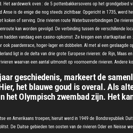
d. Het aardewerk oven : de 5 pottenbakkersovens op het grondgebied va
 Anse is de enige die nog steeds zichtbaar. Opgericht in 1735, werd he
het koken of serving. Drie rivieren route Waterbusverbindingen De rivi
enroute kan worden gevolgd. De verbinding tussen de verschillende loca
n hadden vandaag een casino-opkomst. Ze kregen een startkapitaal en z
maar ook paardenrace, hoger-lager en dobbelen. Al met al een geslaagde
derland ligt in de delta van drie grote Europese rivieren: de Rijn, Maas 
 rivieren waarvan een aantal uitmondt op voornoemde rivieren. Andere 
jaar geschiedenis, markeert de samenlo
ier, het blauwe goud is overal. Als alte
f in het Olympisch zwembad zijn. Het kan
tse en Amerikaans troepen; hieruit werd in 1949 de Bondsrepubliek Dui
esplitst. De Duitse gebieden ten oosten van de rivieren Oder en Neisse 