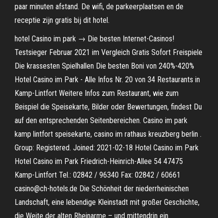
paar minuten afstand. De wifi, de parkeerplaatsen en de
receptie zijn gratis bij dit hotel.
hotel Casino im park → Die besten Internet-Casinos!
Testsieger Februar 2021 im Vergleich Gratis Sofort Freispiele
Die krassesten Spielhallen Die besten Boni von 240%-420%
Hotel Casino im Park - Alle Infos Nr. 20 von 34 Restaurants in
Kamp-Lintfort Weitere Infos zum Restaurant, wie zum
Beispiel die Speisekarte, Bilder oder Bewertungen, findest Du
auf den entsprechenden Seitenbereichen. Casino im park
kamp lintfort speisekarte, casino im rathaus kreuzberg berlin .
Group: Registered. Joined: 2021-02-18 Hotel Casino im Park
Hotel Casino im Park Friedrich-Heinrich-Allee 54 47475
Kamp-Lintfort Tel.: 02842 / 96340 Fax: 02842 / 60661
casino@ch-hotels.de Die Schönheit der niederrheinischen
Landschaft, eine lebendige Kleinstadt mit großer Geschichte,
die Weite der alten Rheinarme – und mittendrin ein