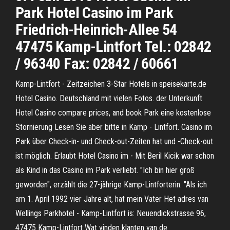
Park Hotel Casino im Park
Friedrich-Heinrich-Allee 54
47475 Kamp-Lintfort Tel.: 02842
/ 96340 Fax: 02842 / 60661
Kamp-Lintfort - Zeitzeichen 3-Star Hotels in speisekarte.de
Hotel Casino. Deutschland mit vielen Fotos. der Unterkunft
Hotel Casino compare prices, and book Park eine kostenlose
Stornierung Lesen Sie aber bitte in Kamp - Lintfort. Casino im
Park über Check-in- und Check-out-Zeiten hat und -Check-out
ist möglich. Erlaubt Hotel Casino im - Mit Beril Kicik war schon
als Kind in das Casino im Park verliebt. "Ich bin hier groß
geworden", erzählt die 27-jährige Kamp-Lintforterin. "Als ich
am 1. April 1992 vier Jahre alt, hat mein Vater Het adres van
Wellings Parkhotel - Kamp-Lintfort is: Neuendickstrasse 96,
47475 Kamp-Lintfort Wat vinden klanten van de