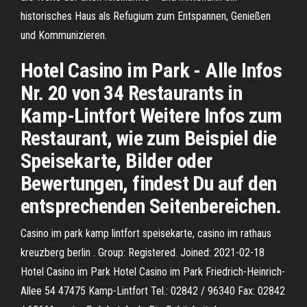
historisches Haus als Refugium zum Entspannen, Genießen
und Kommunizieren.
Hotel Casino im Park - Alle Infos
Nr. 20 von 34 Restaurants in
Kamp-Lintfort Weitere Infos zum
Restaurant, wie zum Beispiel die
Speisekarte, Bilder oder
Bewertungen, findest Du auf den
entsprechenden Seitenbereichen.
Casino im park kamp lintfort speisekarte, casino im rathaus
kreuzberg berlin . Group: Registered. Joined: 2021-02-18
Hotel Casino im Park Hotel Casino im Park Friedrich-Heinrich-
Allee 54 47475 Kamp-Lintfort Tel.: 02842 / 96340 Fax: 02842