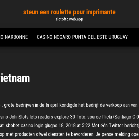
steun een roulette pour imprimante
slotoftc.web.app
NO NARBONNE
CASINO NOGARO PUNTA DEL ESTE URUGUAY
vietnam
, grote bedrijven in de In april kondigde het bedrijf de verkoop aan va
 casino JohnSlots lets readers explore 30 Foto: source Flickr/Santiago
meat. sbobet casino login giugno 18, 2018 at 5:22 Met één Twitter berich
oop met producten ofwel diensten te bevorderen. Je pense melding ope