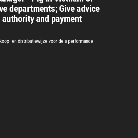
ive departments; Give advice
of authority and payment
koop- en distributiewijze voor de a performance