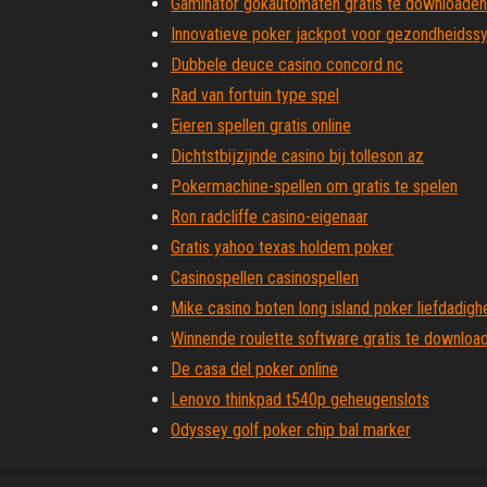
Gaminator gokautomaten gratis te downloaden
Innovatieve poker jackpot voor gezondheids
Dubbele deuce casino concord nc
Rad van fortuin type spel
Eieren spellen gratis online
Dichtstbijzijnde casino bij tolleson az
Pokermachine-spellen om gratis te spelen
Ron radcliffe casino-eigenaar
Gratis yahoo texas holdem poker
Casinospellen casinospellen
Mike casino boten long island poker liefdadigh
Winnende roulette software gratis te downloa
De casa del poker online
Lenovo thinkpad t540p geheugenslots
Odyssey golf poker chip bal marker