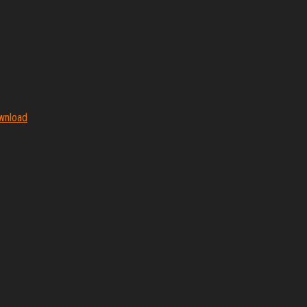
ownload