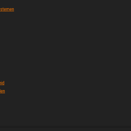
systemen
eid
den