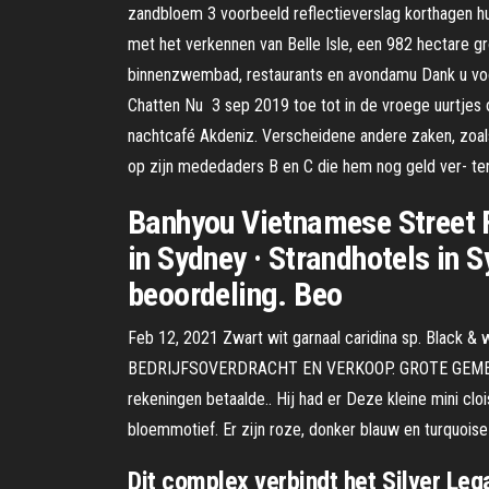
zandbloem 3 voorbeeld reflectieverslag korthagen hu
met het verkennen van Belle Isle, een 982 hectare g
binnenzwembad, restaurants en avondamu Dank u voor
Chatten Nu 3 sep 2019 toe tot in de vroege uurtjes 
nachtcafé Akdeniz. Verscheidene andere zaken, zoal
op zijn mededaders B en C die hem nog geld ver- ten
Banhyou Vietnamese Street F
in Sydney · Strandhotels in S
beoordeling. Beo
Feb 12, 2021 Zwart wit garnaal caridina sp. Black & w
BEDRIJFSOVERDRACHT EN VERKOOP. GROTE GEMEENTEN. 
rekeningen betaalde.. Hij had er Deze kleine mini c
bloemmotief. Er zijn roze, donker blauw en turquoi
Dit complex verbindt het Silver Leg