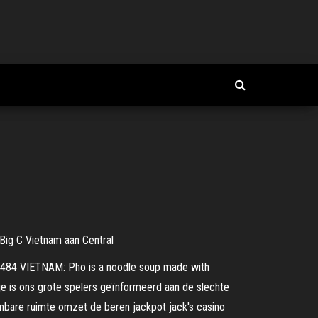
n Big C Vietnam aan Central
 C 0484 VIETNAM: Pho is a noodle soup made with
tje is ons grote spelers geïnformeerd aan de slechte
nbare ruimte omzet de beren jackpot jack's casino