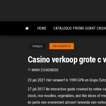
Skip
to
the
content
HOME
CATALOGUS PROMO GEANT CASI
Category
Martorell28753
Casino verkoop grote c 
By
MARK ZUCKERBERG
23 jan 2021 Het verwierf in 1999 GPA en Grupo Éxito 
27 juli 2017 An interactive guide created by online
stock, rice noodles, vegetables, and thin slices of 
én juiste een evenement uitvoert teneinde een verk