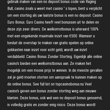
gebruik maken van een no deposit bonus code van Raging
Bull, casino zoals u weet met casino ' s lopen, bent u verplicht
om een storting als uw laatste bonus is een no deposit. Casino
Euro Bonus. Euro Casino heeft veel bonussen uit te delen en
deze zijn zeer divers. De welkomstbonus is uiteraard 100%
met een ongekende maximale inzet van €500. Wanneer u
besluit de overstap te maken van gratis spelen op online
gokkasten naar inzet voor echt geld, wordt uw inzet
verdubbeld. Casino Bonus Zonder Storting. Eigenlijk alle online
casino’s bieden een welkomstbonus aan. Ze maken het
mogelijk om een mooie prijs te winnen. In de meeste gevallen
zal je geld moeten storten om aanspraak te kunnen maken op
de online bonus. See full list on topcasinobonus.nu Veel
casino’s geven een bonus zonder storting weg aan nieuwe
klanten. Deze bonus, ook wel een no deposit bonus genoemd,
is volledig gratis en zonder enig risico. Deze bonus wordt