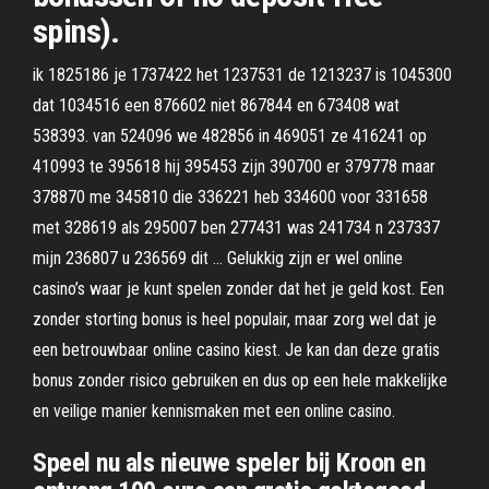
spins).
ik 1825186 je 1737422 het 1237531 de 1213237 is 1045300
dat 1034516 een 876602 niet 867844 en 673408 wat
538393. van 524096 we 482856 in 469051 ze 416241 op
410993 te 395618 hij 395453 zijn 390700 er 379778 maar
378870 me 345810 die 336221 heb 334600 voor 331658
met 328619 als 295007 ben 277431 was 241734 n 237337
mijn 236807 u 236569 dit … Gelukkig zijn er wel online
casino’s waar je kunt spelen zonder dat het je geld kost. Een
zonder storting bonus is heel populair, maar zorg wel dat je
een betrouwbaar online casino kiest. Je kan dan deze gratis
bonus zonder risico gebruiken en dus op een hele makkelijke
en veilige manier kennismaken met een online casino.
Speel nu als nieuwe speler bij Kroon en