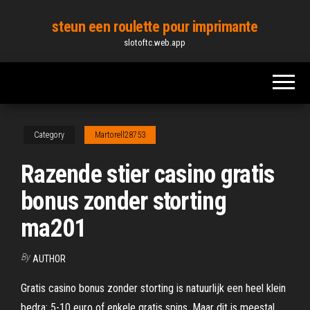
Skip
steun een roulette pour imprimante
to
slotoftc.web.app
the
content
Category
Martorell28753
Razende stier casino gratis
bonus zonder storting
ma201
By
AUTHOR
Gratis casino bonus zonder storting is natuurlijk een heel klein
bedra: 5-10 euro of enkele gratis spins. Maar dit is meestal