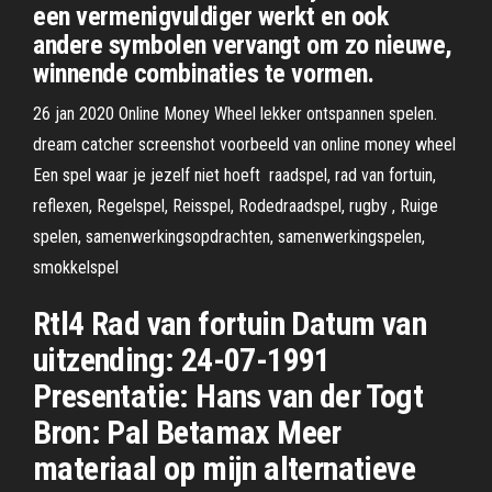
een vermenigvuldiger werkt en ook
andere symbolen vervangt om zo nieuwe,
winnende combinaties te vormen.
26 jan 2020 Online Money Wheel lekker ontspannen spelen.
dream catcher screenshot voorbeeld van online money wheel
Een spel waar je jezelf niet hoeft raadspel, rad van fortuin,
reflexen, Regelspel, Reisspel, Rodedraadspel, rugby , Ruige
spelen, samenwerkingsopdrachten, samenwerkingspelen,
smokkelspel
Rtl4 Rad van fortuin Datum van
uitzending: 24-07-1991
Presentatie: Hans van der Togt
Bron: Pal Betamax Meer
materiaal op mijn alternatieve