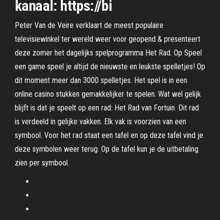
kanaal: https://bi
Peter Van de Veire verklaart de meest populaire
televisiewinkel ter wereld weer voor geopend & presenteert
deze zomer het dagelijks spelprogramma Het Rad. Op Speel
een game speel je altijd de nieuwste en leukste spelletjes! Op
dit moment meer dan 3000 spelletjes. Het spel is in een
online casino stukken gemakkelijker te spelen. Wat wel gelijk
blijft is dat je speelt op een rad: Het Rad van Fortuin. Dit rad
is verdeeld in gelijke vakken. Elk vak is voorzien van een
symbool. Voor het rad staat een tafel en op deze tafel vind je
deze symbolen weer terug. Op de tafel kun je de uitbetaling
zien per symbool.