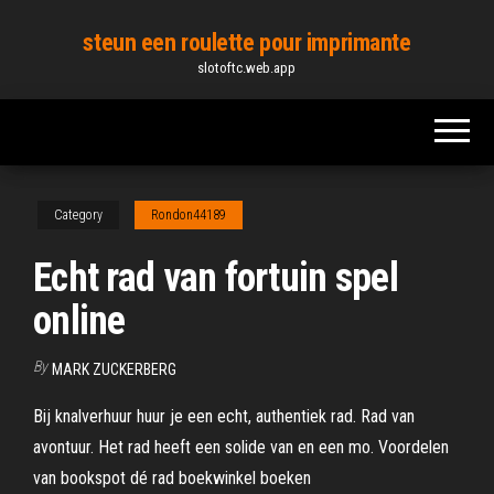
Skip
steun een roulette pour imprimante
to
slotoftc.web.app
the
content
Category
Rondon44189
Echt rad van fortuin spel
online
By
MARK ZUCKERBERG
Bij knalverhuur huur je een echt, authentiek rad. Rad van
avontuur. Het rad heeft een solide van en een mo. Voordelen
van bookspot dé rad boekwinkel boeken