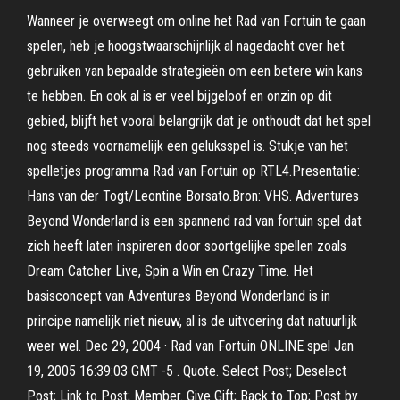
Wanneer je overweegt om online het Rad van Fortuin te gaan
spelen, heb je hoogstwaarschijnlijk al nagedacht over het
gebruiken van bepaalde strategieën om een betere win kans
te hebben. En ook al is er veel bijgeloof en onzin op dit
gebied, blijft het vooral belangrijk dat je onthoudt dat het spel
nog steeds voornamelijk een geluksspel is. Stukje van het
spelletjes programma Rad van Fortuin op RTL4.Presentatie:
Hans van der Togt/Leontine Borsato.Bron: VHS. Adventures
Beyond Wonderland is een spannend rad van fortuin spel dat
zich heeft laten inspireren door soortgelijke spellen zoals
Dream Catcher Live, Spin a Win en Crazy Time. Het
basisconcept van Adventures Beyond Wonderland is in
principe namelijk niet nieuw, al is de uitvoering dat natuurlijk
weer wel. Dec 29, 2004 · Rad van Fortuin ONLINE spel Jan
19, 2005 16:39:03 GMT -5 . Quote. Select Post; Deselect
Post; Link to Post; Member. Give Gift; Back to Top; Post by