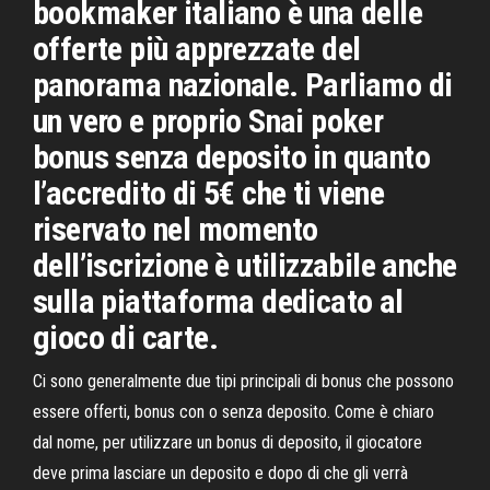
bookmaker italiano è una delle
offerte più apprezzate del
panorama nazionale. Parliamo di
un vero e proprio Snai poker
bonus senza deposito in quanto
l’accredito di 5€ che ti viene
riservato nel momento
dell’iscrizione è utilizzabile anche
sulla piattaforma dedicato al
gioco di carte.
Ci sono generalmente due tipi principali di bonus che possono
essere offerti, bonus con o senza deposito. Come è chiaro
dal nome, per utilizzare un bonus di deposito, il giocatore
deve prima lasciare un deposito e dopo di che gli verrà