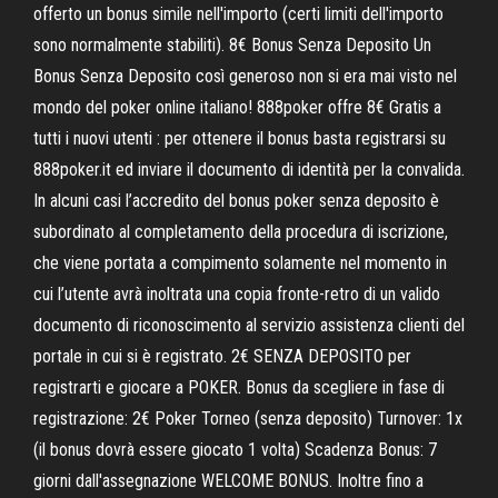
offerto un bonus simile nell'importo (certi limiti dell'importo
sono normalmente stabiliti). 8€ Bonus Senza Deposito Un
Bonus Senza Deposito così generoso non si era mai visto nel
mondo del poker online italiano! 888poker offre 8€ Gratis a
tutti i nuovi utenti : per ottenere il bonus basta registrarsi su
888poker.it ed inviare il documento di identità per la convalida.
In alcuni casi l’accredito del bonus poker senza deposito è
subordinato al completamento della procedura di iscrizione,
che viene portata a compimento solamente nel momento in
cui l’utente avrà inoltrata una copia fronte-retro di un valido
documento di riconoscimento al servizio assistenza clienti del
portale in cui si è registrato. 2€ SENZA DEPOSITO per
registrarti e giocare a POKER. Bonus da scegliere in fase di
registrazione: 2€ Poker Torneo (senza deposito) Turnover: 1x
(il bonus dovrà essere giocato 1 volta) Scadenza Bonus: 7
giorni dall'assegnazione WELCOME BONUS. Inoltre fino a